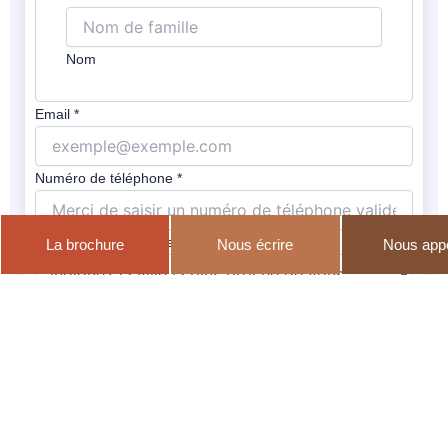
Nom
Email
*
Message
Numéro de téléphone
*
Nom
téléphone
Centre de rattachement
*
La brochure
Nous écrire
Nous app
Préparation envisagée
*
Message