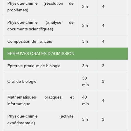
Physique-chimie (résolution de
3 h
4
problèmes)
Physique-chimie (analyse de
3 h
4
documents scientifiques)
Composition de français
3 h
4
EPREUVES ORALES D’ADMISSION
Epreuve pratique de biologie
3 h
3
30
Oral de biologie
3
min
Mathématiques pratiques et
40
4
informatique
min
Physique-chimie (activité
3 h
3
expérimentale)