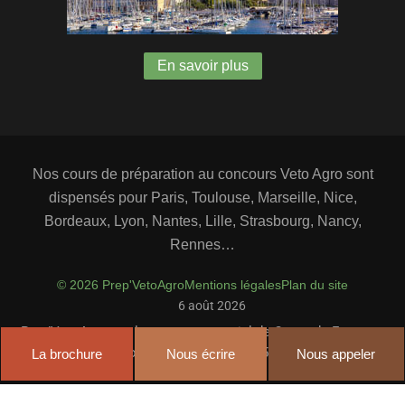
En savoir plus
Nos cours de préparation au concours Veto Agro sont
dispensés pour Paris, Toulouse, Marseille, Nice,
Bordeaux, Lyon, Nantes, Lille, Strasbourg, Nancy,
Rennes…
© 2026 Prep'VetoAgro
Mentions légales
Plan du site
6 août 2026
Prep’VetoAgro est le nom commercial de Cours de France –
Notation : 9,9 sur 10 pour 11537 avis.
La brochure
Nous écrire
Nous appeler