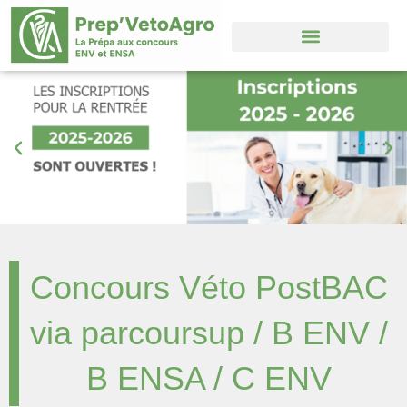
Aller
au
contenu
Concours Véto PostBAC
via parcoursup / B ENV /
B ENSA / C ENV