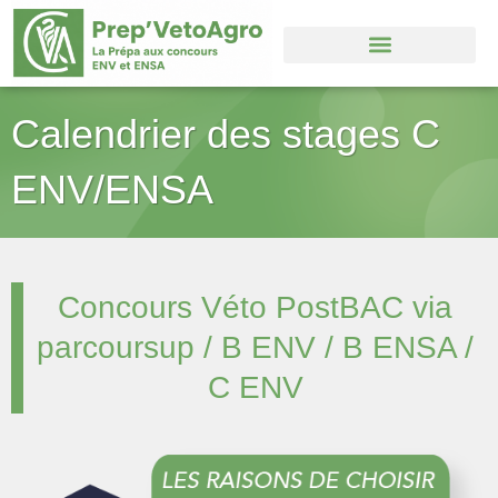
Aller
au
contenu
Calendrier des stages C
ENV/ENSA
Concours Véto PostBAC via
parcoursup / B ENV / B ENSA /
C ENV