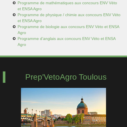
Programme de mathématiques aux concours
ENV Véto
et ENSA Agro
Programme de physique / chimie aux concours
ENV Véto
et ENSA Agro
Programme de biologie aux concours
ENV Véto et ENSA
Agro
Programme d’anglais aux concours
ENV Véto et ENSA
Agro
Prep'VetoAgro Toulous