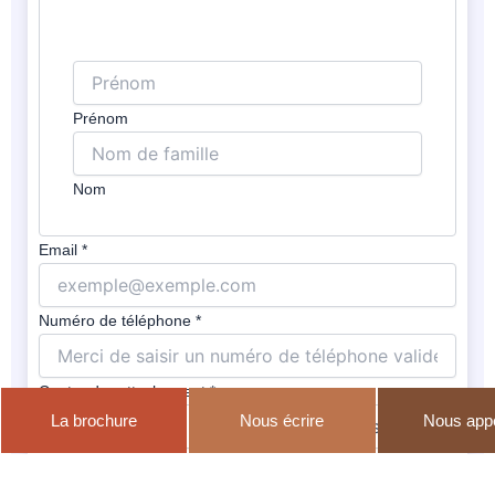
Prénom
Nom
Email
*
Numéro de téléphone
*
Centre de rattachement
*
La brochure
Nous écrire
Nous app
Email
Préparation envisagée
*
Centre