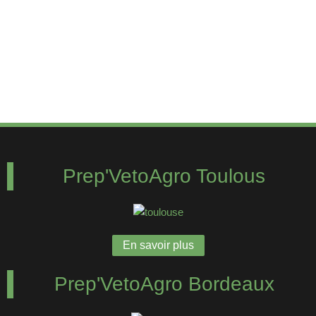
Prep'VetoAgro Toulous
En savoir plus
Prep'VetoAgro Bordeaux